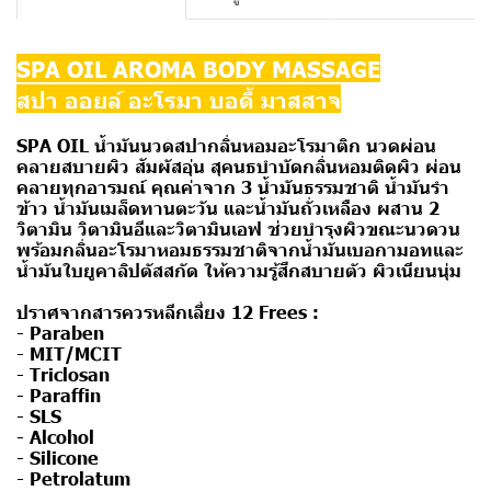
SPA OIL AROMA BODY MASSAGE
สปา ออยล์ อะโรมา บอดี้ มาสสาจ
SPA OIL น้ำมันนวดสปากลิ่นหอมอะโรมาติก นวดผ่อน
คลายสบายผิว สัมผัสอุ่น สุคนธบำบัดกลิ่นหอมติดผิว ผ่อน
คลายทุกอารมณ์ คุณค่าจาก 3 น้ำมันธรรมชาติ น้ำมันรำ
ข้าว น้ำมันเมล็ดทานตะวัน และน้ำมันถั่วเหลือง ผสาน 2
วิตามิน วิตามินอีและวิตามินเอฟ ช่วยบำรุงผิวขณะนวดวน
พร้อมกลิ่นอะโรมาหอมธรรมชาติจากน้ำมันเบอกามอทและ
น้ำมันใบยูคาลิปตัสสกัด ให้ความรู้สึกสบายตัว ผิวเนียนนุ่ม
ปราศจากสารควรหลีกเลี่ยง 12 Frees :
- Paraben
- MIT/MCIT
- Triclosan
- Paraffin
- SLS
- Alcohol
- Silicone
- Petrolatum