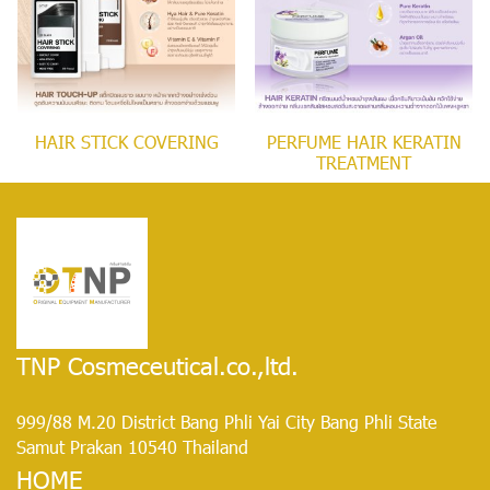
HAIR STICK COVERING
PERFUME HAIR KERATIN
TREATMENT
TNP Cosmeceutical.co.,ltd.
999/88 M.20 District Bang Phli Yai City Bang Phli State
Samut Prakan 10540 Thailand
HOME