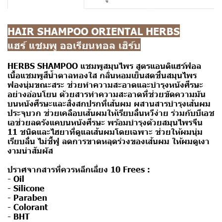
HAIR SHAMPOO ORIENTAL HERBS
แฮร์ แชมพู ออเรียนทอล เฮิร์บ
HERBS SHAMPOO แชมพูสมุนไพร สูตรแอนติแฮร์ฟอล
เนื้อแชมพูสีน้ำตาลทองใส กลิ่นหอมเย็นสดชื่นสมุนไพร
ฟองนุ่มขณะสระ ช่วยทำความสะอาดและบำรุงหนังศีรษะ
อย่างอ่อนโยน ด้วยสารทำความสะอาดที่ช่วยขัดความมัน
บนหนังศีรษะและสิ่งสกปรกที่เส้นผม ผสานสารบำรุงเส้นผม
ประจุบวก ช่วยเคลือบเส้นผมให้เรียบลื่นหวีง่าย ร่วมกับบีเอช
เอช่วยลดรังแคบนหนังศีรษะ พร้อมบำรุงด้วยสมุนไพรจีน
11 ชนิดและไฮยาที่ดูแลเส้นผมโดยเฉพาะ ช่วยให้ผมนุ่ม
เรียบลื่น ไม่ชี้ฟู ลดการขาดหลุดร่วงของเส้นผม ให้ผมดูเงา
งามน่าสัมผัส
ปราศจากสารที่ควรหลีกเลี่ยง 10 Frees :
- Oil
- Silicone
- Paraben
- Colorant
- BHT