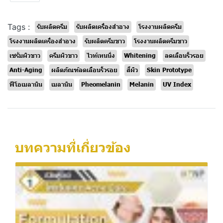
Tags :
รับผลิตครีม
รับผลิตเครื่องสำอาง
โรงงานผลิตครีม
โรงงานผลิตเครื่องสำอาง
รับผลิตครีมขาว
โรงงานผลิตครีมขาว
เซรั่มผิวขาว
ครีมผิวขาว
ไวท์เทนนิ่ง
Whitening
ลดเลือนริ้วรอย
Anti-Aging
ผลิตภัณฑ์ลดเลือนริ้วรอย
สีผิว
Skin Prototype
ฟีโอเมลานิน
เมลานิน
Pheomelanin
Melanin
UV Index
บทความที่เกี่ยวข้อง