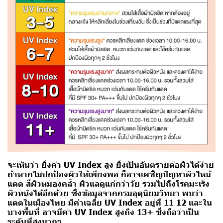
จะเห็นว่า
ยิ่งค่า UV Index สูง ยิ่งเป็นอันตรายต่อผิวได้ง่าย
ถ้าหากไม่ปกป้องผิวให้เพียงพอ ก็อาจเผชิญปัญหาผิวไหม้
แดด สีผิวหมองคล้ำ ผิวแลดูแก่กว่าวัย รวมไปถึงโรคมะเร็ง
ผิวหนังได้อีกด้วย
ซึ่งข้อมูลจากกรมอุตุนิยมวิทยา พบว่า
แดดในเมืองไทย มีค่าเฉลี่ย UV Index อยู่ที่ 11 12 และใน
บางพื้นที่ อาจมีค่า UV Index สูงถึง 13+ ซึ่งถือว่าเป็น
ระดับที่สูงมากๆ