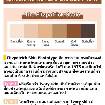
Fitzpatrick Skin Phototype คือ การจำแนกระดับของสี
ผิวคนเรา คิดค้นโดยแพทย์ผู้เชี่ยวชาญด้านผิวหนังชาว
อเมริกัน โทมัส บี. ฟิตซ์แพทริก
ในปี ค.ศ.1975 และนิยมใช้
อ้างอิงเป็นมาตรฐานสีผิวมาจนถึงปัจจุบัน ซึ่งแบ่งระดับสีผิว
ออกเป็น 6 ระดับ ประกอบไปด้วย
ื type 1
ฝรั่งเรียกว่า Ivory skin เป็นโทนผิวขาวที่สุด เป็น
สีผิวส่วนใหญ่ของคนในพื้นที่สภาพอากาศหนาวเย็น แถบ
สแกนดิเนเวีย ทางตอนเหนือของยุโรป
type 2
โทนผิวขาว แต่ดรอปลงมาจาก Ivory skin มี