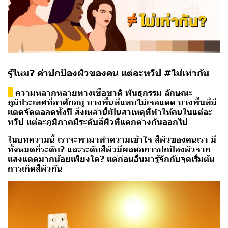
รู้ไหม? ค่าปกป้องผิวของคน แต่ละทวีป #ไม่เท่ากัน
ความหลากหลายทางเชื้อชาติ พันธุกรรม ลักษณะ
ภูมิประเทศที่อาศัยอยู่
บางพื้นที่แทบไม่เจอแดด บางพื้นที่มี
แดดจัดตลอดทั้งปี สิ่งเหล่านี้เป็นสาเหตุที่ทำให้คนในแต่ละ
ทวีป แต่ละภูมิภาคมีระดับสีผิวที่แตกต่างกันออกไป
ในบทความนี้ เราจะพามาทำความเข้าใจ สีผิวของคนเรา มี
ทั้งหมดกี่ระดับ? และระดับสีผิวมีผลต่อการปกป้องผิวจาก
แสงแดดมากน้อยเพียงใด? แต่ก่อนอื่นมารู้จักกับจุดเริ่มต้น
การเกิดสีผิวกัน