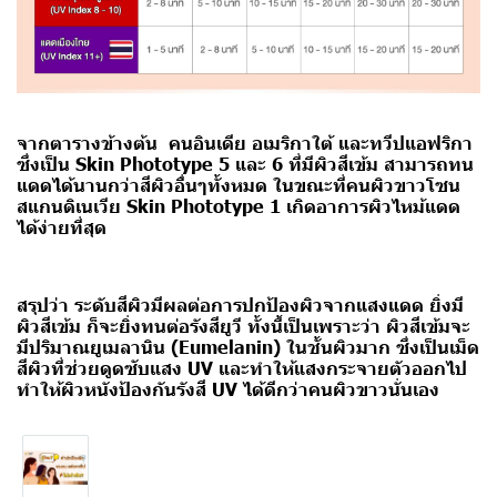
จากตารางข้างต้น คนอินเดีย อเมริกาใต้ และทวีปแอฟริกา
ซึ่งเป็น Skin Phototype 5 และ 6 ที่มีผิวสีเข้ม สามารถทน
แดดได้นานกว่าสีผิวอื่นๆทั้งหมด
ในขณะที่คนผิวขาวโซน
สแกนดิเนเวีย Skin Phototype 1 เกิดอาการผิวไหม้แดด
ได้ง่ายที่สุด
สรุปว่า
ระดับสีผิวมีผลต่อการปกป้องผิวจากแสงแดด ยิ่งมี
ผิวสีเข้ม ก็จะยิ่งทนต่อรังสียูวี ทั้งนี้เป็นเพราะว่า ผิวสีเข้มจะ
มีปริมาณยูเมลานิน (Eumelanin) ในชั้นผิวมาก ซึ่งเป็นเม็ด
สีผิวที่ช่วยดูดซับแสง UV และทำให้แสงกระจายตัวออกไป
ทำให้ผิวหนังป้องกันรังสี UV ได้ดีกว่าคนผิวขาวนั่นเอง