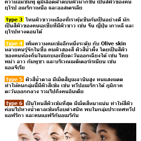
ความอมชมพู ดูมีเลือดฝาดบนผิวมากขึ้น เป็นสีผิวของคน
ยุโรป อเมริกาเหนือ และออสเตรเลีย
type 3
โทนผิวขาวเหลืองที่เราคุ้นชินกันเป็นอย่างดี มัก
เป็นสีผิวของคนเอเชียที่มีผิวขาว เช่น จีน ญี่ปุ่น เกาหลี และ
ยุโรปทางตอนใต้
type 4
เพิ่มความคมเข้มอีกหนึ่งระดับ กับ Olive skin
หลายคนรู้จักในชื่อ คนผิวสองสี ผิวสีน้ำผึ้ง โดยเป็นสีผิว
ของคนท้องถิ่นในแถบเอเชียตะวันออกเฉียงใต้ เช่น ไทย
พม่า ลาว กัมพูชา และบริเวณเมดิเตอร์เรเนียน เช่น
แอลจีเรีย
type 5
ผิวสีน้ำตาล มีเม็ดสียูเมลานินสูง ทนแสงแดด
ทำให้คนกลุ่มนี้มีผิวสีเข้ม เช่น ทวีปอเมริกาใต้ ภูมิภาค
ตะวันออกกลาง รวมไปถึงคนอินเดีย
type 6
เป็นโทนสีผิวเข้มที่สุด มีเม็ดสีหนาแน่น ทำให้สีผิว
ค่อนไปทางน้ำตาลเข้มเกือบดำสนิท พบในกลุ่มประเทศทวีป
แอฟริกา และคนแอฟริกันอเมริกัน