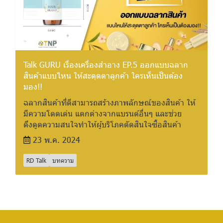
Talk GURU เรื่องเครื่องสำอาง EP.5 ออกแบบฉลาก
สินค้าแบบไหน ให้สะดุดตาลูกค้า ใครเห็นเป็นต้อง
มอง!!
ฉลากสินค้าที่ดีสามารถสร้างภาพลักษณ์ของสินค้า ให้
มีความโดดเด่น แตกต่างจากแบรนด์อื่นๆ และช่วย
ดึงดูดความสนใจทำให้ผู้บริโภคตัดสินใจซื้อสินค้า
23 พ.ค. 2024
RD Talk
บทความ