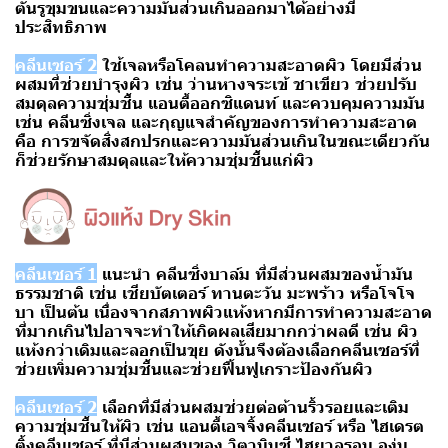
ตันรูขุมขนและความมันส่วนเกินออกมาได้อย่างมี
ประสิทธิภาพ
คลีนเซอร์ 2
ใช้เจลหรือโคลนทำความสะอาดผิว โดยมีส่วน
ผสมที่ช่วยบำรุงผิว เช่น ว่านหางจระเข้ ชาเขียว ช่วยปรับ
สมดุลความชุ่มชื้น แอนตี้ออกซิแดนท์ และควบคุมความมัน
เช่น
คลีนซิ่งเจล
และกุญแจสำคัญของการทำความสะอาด
คือ การขจัดสิ่งสกปรกและความมันส่วนเกินในขณะเดียวกัน
ก็ช่วยรักษาสมดุลและให้ความชุ่มชื้นแก่ผิว
คลีนเซอร์ 1
แนะนำ
คลีนซิ่งบาล์ม
ที่มีส่วนผสมของน้ำมัน
ธรรมชาติ เช่น เชียบัตเตอร์ ทานตะวัน มะพร้าว หรือโจโจ
บา เป็นต้น เนื่องจากสภาพผิวแห้งหากมีการทำความสะอาด
ที่มากเกินไปอาจจะทำให้เกิดผลเสียมากกว่าผลดี เช่น ผิว
แห้งกว่าเดิมและลอกเป็นขุย ดังนั้นจึงต้องเลือกคลีนเซอร์ที่
ช่วยเพิ่มความชุ่มชื้นและช่วยฟื้นฟูเกราะป้องกันผิว
คลีนเซอร์ 2
เลือกที่มีส่วนผสมช่วยต่อต้านริ้วรอยและเติม
ความชุ่มชื้นให้ผิว เช่น
แอนตี้เอจจิ้งคลีนเซอร์
หรือ
ไฮเดรต
ติ้งคลีนเซอร์
ที่มีส่วนผสมของ วิตามินซี ไฮยาลูรอน องุ่น