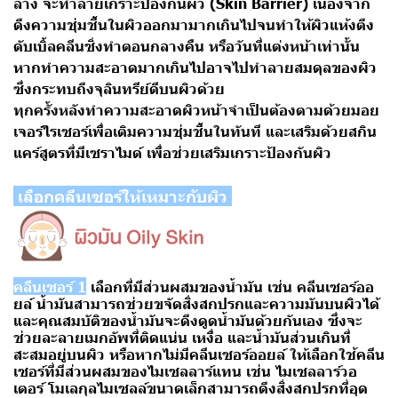
ล้าง จะทำลายเกราะป้องกันผิว (Skin Barrier) เนื่องจาก
ดึงความชุ่มชื้นในผิวออกมามากเกินไปจนทำให้ผิวแห้งตึง
ดับเบิ้ลคลีนซิ่งทำตอนกลางคืน หรือวันที่แต่งหน้าเท่านั้น
หากทำความสะอาดมากเกินไปอาจไปทำลายสมดุลของผิว
ซึ่งกระทบถึงจุลินทรีย์ดีบนผิวด้วย
ทุกครั้งหลังทำความสะอาดผิวหน้าจำเป็นต้องตามด้วยมอย
เจอร์ไรเซอร์เพื่อเติมความชุ่มชื้นในทันที และเสริมด้วยสกิน
แคร์สูตรที่มีเซราไมด์ เพื่อช่วยเสริมเกราะป้องกันผิว
เลือกคลีนเซอร์ให้เหมาะกับผิว
คลีนเซอร์ 1
เลือกที่มีส่วนผสมของน้ำมัน เช่น
คลีนเซอร์ออ
ยล์
น้ำมันสามารถช่วยขจัดสิ่งสกปรกและความมันบนผิวได้
และคุณสมบัติของน้ำมันจะดึงดูดน้ำมันด้วยกันเอง ซึ่งจะ
ช่วยละลายเมกอัพที่ติดแน่น เหงื่อ และน้ำมันส่วนเกินที่
สะสมอยู่บนผิว หรือหากไม่มีคลีนเซอร์ออยล์ ให้เลือกใช้คลีน
เซอร์ที่มีส่วนผสมของไมเซลลาร์แทน เช่น
ไมเซลลาร์วอ
เตอร์
โมเลกุลไมเซลล์ขนาดเล็กสามารถดึงสิ่งสกปรกที่อุด