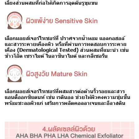
เลี่ยงส่วนผสมที่ก่อให้เกิดการอุดตันรูขุมขน
เลือกมอยส์เจอร์ไรเซอร์ที่
ปราศจากน้ำหอม แอลกอฮอล์
และสารระคายเคืองผิว หรือที่ผ่านการทดสอบการระคาย
เคือง (Dermatological Tested)
ส่วนผสมที่แนะนำ เช่น
ข้าวโอ๊ต เซราไมด์ ไนอาซินาไมด์ และกลีเซอรีน
เลือกมอยส์เจอร์ไรเซอร์ที่ผสมสารต่อต้านริ้วรอยและสาร
แอนตี้ออกซิแดนท์ เช่น
เรตินอล
ช่วยให้ผิวคงความชุ่มชื้น
พร้อมชะลอผิวแก่ เสริมการผลิตคอลลาเจนและอีลาสติน