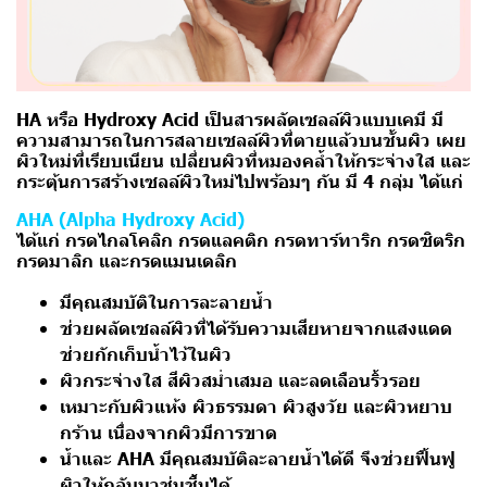
HA
หรือ
Hydroxy Acid
เป็นสารผลัดเซลล์ผิวแบบเคมี มี
ความสามารถในการสลายเซลล์ผิวที่ตายแล้วบนชั้นผิว เผย
ผิวใหม่ที่เรียบเนียน เปลี่ยนผิวที่หมองคล้ำให้กระจ่างใส และ
กระตุ้นการสร้างเซลล์ผิวใหม่ไปพร้อมๆ กัน มี 4 กลุ่ม ได้แก่
AHA (Alpha Hydroxy Acid)
ได้แก่ กรดไกลโคลิก กรดแลคติก กรดทาร์ทาริก กรดซิตริก
กรดมาลิก และกรดแมนเดลิก
มีคุณสมบัติในการละลายน้ำ
ช่วยผลัดเซลล์ผิวที่ได้รับความเสียหายจากแสงแดด
ช่วยกักเก็บน้ำไว้ในผิว
ผิว
กระจ่างใส สีผิวสม่ำเสมอ และลดเลือนริ้วรอย
เหมาะกับผิวแห้ง ผิวธรรมดา ผิวสูงวัย และผิวหยาบ
กร้าน เนื่องจากผิวมีการขาด
น้ำและ AHA มีคุณสมบัติละลายน้ำได้ดี จึงช่วยฟื้นฟู
ผิวให้กลับมาชุ่มชื้นได้