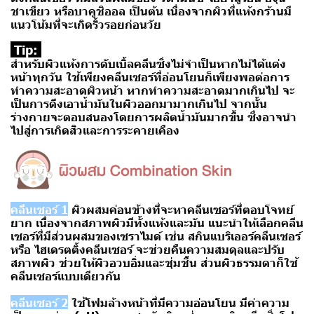
ชาเขียว หรือบาคูชิออล เป็นต้น เนื่องจากผิวที่แห้งกร้านมี
แนวโน้มที่จะเกิดริ้วรอยก่อนวัย
Tip:
สำหรับผิวแห้งการดับเบิ้ลคลีนซิ่งไม่จำเป็นหากไม่ได้แต่ง
หน้าทุกวัน ใช้เพียงคลีนเซอร์ที่อ่อนโยนก็เพียงพอต่อการ
ทำความสะอาดผิวหน้า หากทำความสะอาดมากเกินไป จะ
เป็นการดึงเอาน้ำมันในผิวออกมามากเกินไป จากนั้น
ร่างกายจะตอบสนองโดยการผลิตน้ำมันมากขึ้น ซึ่งอาจนำ
ไปสู่การเกิดสิวและการระคายเคือง
คลีนเซอร์ 1
ผิวผสมค่อนข้างที่จะหาคลีนเซอร์ที่ตอบโจทย์
ยาก เนื่องจากสภาพผิวมีทั้งแห้งและมัน แนะนำให้เลือกคลีน
เซอร์ที่มีส่วนผสมของเซราไมด์ เช่น
สกินแบริเออร์คลีนเซอร์
หรือ
ไฮเดรตติ้งคลีนเซอร์
จะช่วยคืนความสมดุลและปรับ
สภาพผิว ช่วยให้ผิวอวบอิ่มและชุ่มชื้น ส่วนผิวธรรมดาก็ใช้
คลีนเซอร์แบบเดียวกัน
คลีนเซอร์ 2
ใช้โฟมล้างหน้าที่มีความอ่อนโยน มีค่าความ