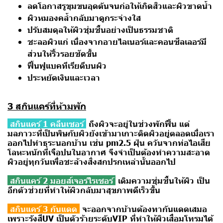
ลดโอกาสรูขุมขนอุดตันจนก่อให้เกิดสิวและผิวขาดน้ำ
ผิวหมองคล้ำกลับมาดูกระจ่างใส
ปรับสมดุลให้ผิวชุ่มชื้นอย่างเป็นธรรมชาติ
ชะลอผิวแก่ เนื่องจากอายไลเนอร์และคอนซีลเลอร์มี
ส่วนให้ริ้วรอยชัดขึ้น
ฟื้นฟูแบคทีเรียดีบนผิว
ประหยัดเงินและเวลา
3 สกินแคร์ที่ห้ามพัก
สกินแคร์ 1 คลีนเซอร์
ถึงผิวจะอยู่ในช่วงพักฟื้น แต่
มลภาวะที่เป็นพิษกับผิวยังเข้ามาเกาะติดผิวอยู่ตลอดเมื่อเรา
ออกไปทำธุระนอกบ้าน เช่น pm2.5 ฝุ่น ควันจากท่อไอเสีย
โลหะหนักที่เจือปนในอากาศ จึงจำเป็นต้องทำความสะอาด
ผิวอยู่ทุกวันเพื่อชะล้างสิ่งสกปรกเหล่านั้นออกไป
สกินแคร์ 2 มอยส์เจอร์ไรเซอร์
เติมความชุ่มชื้นให้ผิว เป็น
อีกตัวช่วยที่ทำให้ผิวกลับมาสุขภาพดีเร็วขึ้น
สกินแคร์ 3 กันแดด
จะออกจากบ้านต้องทากันแดดเสมอ
เพราะรังสีUV เป็นตัวร้ายระดับVIP ที่ทำให้ผิวเสื่อมโทรมได้