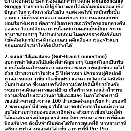
ชั่วโมงอีกด้วย ซึ่งการอดนอนจะทำให้เกิด Metabolically
Groggy ร่างกายจะมีปฎิกิริยาตอบโต้ต่ออินซูลินลดลง เกิด
ปัญหาในการจัดการกับไขมัน จนส่งผลให้น้ำหนักเพิ่มขึ้น
ตามมา วิธีที่จะช่วยลดความเครียดจากการนอนหลับพัก
ผ่อนไม่เพียงพอ คือการปรับอาหารและกิจวัตรตอนกลางคืน
ของเรา โดยเปลี่ยนอาหารมื้อหนักในตอนเย็นเป็นการทาน
อาหารแบบเบาๆ ในช่วงบ่ายแทน ในตอนกลางคืนก็หันมา
ใช้ผลิตภัณฑ์บำรุงผิวก่อนนอน หลีกเลี่ยงการดูอะไรแย่ๆ
ก่อนนอนที่จะทำให้เกิดฝันร้ายได้
2. ดูแลลำไส้และสมอง (Gut-Brain Connection)
สุขภาพลำไส้เองก็เป็นสิ่งที่สำคัญมากๆ ในยุคที่โลกเป็นพิษ
มากขึ้นส่งผลให้ระดับความเครียดของเราเพิ่มสูงขึ้นตามไป
ด้วย มีรายงานว่าในช่วง 5 ปีที่ผ่านมา มีจำนวนผู้ผิดปกติ
ทางอารมณ์มากขึ้น เกิดซึมเศร้า และความวิตกกังวัลที่เพิ่ม
ขึ้นอย่างมาก ซึ่งหลายครั้งที่ความผิดปกตินี้เกี่ยวข้องกับ
ระบบทางเดินอาหารของผู้ป่วย เมื่อพิจารณาดูแล้วก็จะพบ
ความเชื่อมโยงระหว่างลำไส้และสมอง ในลำไส้ของเรามี
เซลล์ประสาทประมาณ 100 ล้านเซลล์จนถูกเรียกว่า สมองที่
2 ของมนุษย์ ที่สำคัญลำไส้สามารถสร้างฮอร์โมนแห่งความ
สุขได้มากกว่าสมองของเราอีกด้วย ด้วยการเชื่อมโยงนี้สำ
ไส้และสมองจึงเป็นกุญแจสำคัญในการรักษาสุขภาพที่ดีและ
ป้องกันโรค ดังนั้นจำเป็นต้องได้รับการดูแลที่ดี ทานอาหารที่
เสริมการทำงานของสำไส้ เช่น อาหารที่มี Pre-Pro