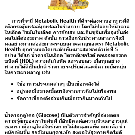
การที่จะมี Metabolic Health ที่ดีจะต้องทานอาหารที่ดี
เพื่อกระตุ้นเซลล์ทุกเซลล์ในร่างกาย โดยไม่ปล่อยให้น้ำตาล
ในเลือด ไขมันในเลือด การอักเสบ และอินซูลินเพิ่มสูงขึ้นส่ง
ผลไม่ดีต่อสุขภาพ ดังนั้น
การเลือกรับประทานอาหารจึงมี
ผลอย่างมากต่อสุขภาพระบบเผาผลาญของเรา Metabolic
Health
ถูกกำหนดโดยระดับที่เหมาะสมของตัวบ่งชี้ 5
อย่าง ได้แก่
น้ำตาลในเลือด ไตรกลีเซอไรด์ คอเลสเตอรอล
ชนิดดี (HDL) ความดันโลหิต และรอบเอว
เมื่อทุกอย่าง
ทำงานได้ดีเป็นปกติ ร่างกายจะปรับตัวและมีความยืดหยุ่น
ในการเผาผลาญ เช่น
ใช้อาหารประเภทต่างๆ เป็นเชื้อเพลิงได้
อยู่รอดเมื่อขาดเชื้อเพลิงจากการกินไม่เพียงพอ
จัดการเชื้อเพลิงส่วนเกินเมื่อเรากินมากเกินไป
น้ำตาลกลูโคส (Glucose)
เป็นตัวการสำคัญที่ส่งผลต่อ
ความรู้สึกของเราในทันที มีอิทธิพลต่อความหิวและอารมณ์
ของเรา เมื่อกลูโคสในร่างกายไม่สมดุลผลที่ตามมาคือ น้ำ
หนักเพิ่มขึ้น ฮอร์โมนหยุดชะงัก ส่งผลให้สุขภาพจิตไม่ดี