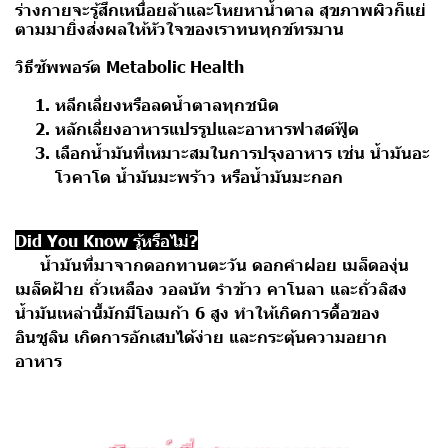
ร่างกายจะรู้สึกเหนื่อยล้าและโหยหาน้ำตาล สุขภาพผิวก็แย่
ตามมายิ่งส่งผลให้หัวใจของเราทนทุกข์ทรมาน
วิธีซัพพอร์ต Metabolic Health
หลีกเลี่ยงหรือลดน้ำตาลทุกชนิด
หลักเลี่ยงอาหารแปรรูปและอาหารฟาสต์ฟู้ด
เลือกน้ำมันที่เหมาะสมในการปรุงอาหาร เช่น น้ำมันอะ
โวคาโด น้ำมันมะพร้าว หรือน้ำมันมะกอก
Did You Know รู้หรือไม่?
น้ำมันที่มาจากดอกทานตะวัน ดอกคำฝอย เมล็ดองุ่น
เมล็ดฝ้าย ถั่วเหลือง วอลนัท รำข้าว คาโนลา และถั่วลิสง
น้ำมันเหล่านี้มักมีโอเมก้า 6 สูง ทำให้เกิดการดื้อของ
อินซูลิน เกิดการอักเสบได้ง่าย และกระตุ้นความอยาก
อาหาร