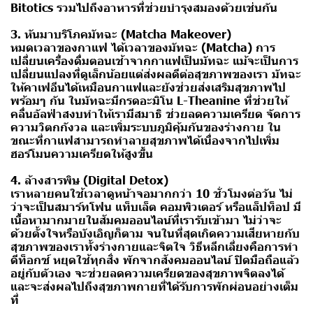
Bitotics รวมไปถึงอาหารที่ช่วยบำรุงสมองด้วยเช่นกัน
3. หันมาบริโภคมัทฉะ (Matcha Makeover)
หมดเวลาของกาแฟ ได้เวลาของมัทฉะ (Matcha) การ
เปลี่ยนเครื่องดื่มตอนเช้าจากกาแฟเป็นมัทฉะ แม้จะเป็นการ
เปลี่ยนแปลงที่ดูเล็กน้อยแต่ส่งผลดีต่อสุขภาพของเรา มัทฉะ
ให้คาเฟอีนได้เหมือนกาแฟและยังช่วยส่งเสริมสุขภาพไป
พร้อมๆ กัน ในมัทฉะมีกรดอะมิโน L-Theanine ที่ช่วยให้
คลื่นอัลฟ่าสงบทำให้เรามีสมาธิ ช่วยลดความเครียด จัดการ
ความวิตกกังวล และเพิ่มระบบภูมิคุ้มกันของร่างกาย ใน
ขณะที่กาแฟสามารถทำลายสุขภาพได้เนื่องจากไปเพิ่ม
ฮอร์โมนความเครียดให้สูงขึ้น
4. ล้างสารพิษ (Digital Detox)
เราหลายคนใช้เวลาดูหน้าจอมากกว่า 10 ชั่วโมงต่อวัน ไม่
ว่าจะเป็นสมาร์ทโฟน แท็บเล็ต คอมพิวเตอร์ หรือแล็ปท็อป มี
เนื้อหามากมายในสัมคมออนไลน์ที่เรารับเข้ามา ไม่ว่าจะ
ด้วยตั้งใจหรือบังเอิญก็ตาม จนในที่สุดเกิดความเสียหายกับ
สุขภาพของเราทั้งร่างกายและจิตใจ วิธีหลีกเลี่ยงคือการทำ
ดีท็อกซ์ หยุดใช้ทุกสิ่ง พักจากสังคมออนไลน์ ปิดมือถือแล้ว
อยู่กับตัวเอง จะช่วยลดความเครียดของสุขภาพจิตลงได้
และจะส่งผลไปถึงสุขภาพกายที่ได้รับการพักผ่อนอย่างเต็ม
ที่