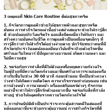
3 เหตุผลที่ Skin Care Routine ดีต่อสุขภาพจิต
1. กิจวัตรการดูแลผิวช่วยให้สุขภาพผิวและสุขภาพจิต
มั่นคง
การทำกิจวัตรเหล่านี้อย่างสม่ำเสมอจะช่วยให้เรารู้สึก
ดี ช่วยปลอบประโลมจิตใจ มอบสิ่งยึดเหนี่ยวให้กับเรา และ
สร้างความมั่นคงในชีวิต การดูแลผิวเป็นเหมือนจุดเล็กๆ ที่
เรารู้สึกว่าทำให้สำเร็จได้อย่างง่ายดาย นักวิจัยพบว่าคนที่มี
กิจวัตรประจำวันลดน้อยลงมีแนวโน้มที่จะป่วยด้วยโรคซึม
เศร้าและไบโพลาร์ มีปัญหาทางอารมณ์ เกิดความเหงา และ
ไม่มีความสุข
2. จดจ่อกับการทำสิ่งที่ดีให้ตัวเองเพื่อหยุดความกังวลใจ
ในผู้ป่วยที่มีความวิตกกังวลและซึมเศร้าอาการจะแย่ลงหรือ
กำเริบขึ้นในช่วง 30-60 นาที ก่อนเข้านอน ซึ่งเป็นช่วงเวลา
ว่างทำให้เกิดความคิดวิตก ควรหากิจกรรมทำก่อนนอน เช่น
การล้างหน้า การนวดหน้า หรือลงสกินแคร์ต่างๆ กิจกรรม
เหล่านี้จะทำให้เรารู้สึกรักตัวเองมากขึ้น จดจ่อกับสิ่งที่กำลัง
ทำอยู่ ช่วยให้หลุดพ้นจากความวิตกกังวลใจได้
3. การปรนนิบัติผิวเป็นประจำจะกระตุ้นสารเคมีในสมองที่
หลั่งออกมาซึ่งจะช่วยกระตุ้นอารมณ์
การสร้างกิจวัตรที่ดี