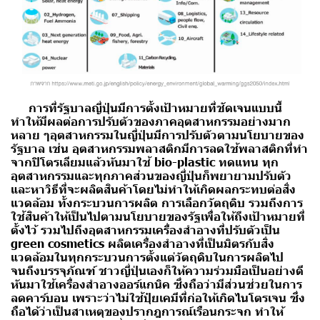
การที่รัฐบาลญี่ปุ่นมีการตั้งเป้าหมายที่ชัดเจนแบบนี้
ทำให้มีผลต่อการปรับตัวของภาคอุตสาหกรรมอย่างมาก
หลาย ๆอุตสาหกรรมในญี่ปุ่นมีการปรับตัวตามนโยบายของ
รัฐบาล เช่น อุตสาหกรรมพลาสติกมีการลดใช้พลาสติกที่ทำ
จากปิโตรเลียมแล้วหันมาใช้ bio-plastic ทดแทน ทุก
อุตสาหกรรมและทุกภาคส่วนของญี่ปุ่นก็พยายามปรับตัว
และหาวิธีที่จะผลิตสินค้าโดยไม่ทำให้เกิดผลกระทบต่อสิ่ง
แวดล้อม ทั้งกระบวนการผลิต การเลือกวัตถุดิบ รวมถึงการ
ใช้สินค้าให้เป็นไปตามนโยบายของรัฐเพื่อให้ถึงเป้าหมายที่
ตั้งไว้ รวมไปถึงอุตสาหกรรมเครื่องสำอางที่ปรับตัวเป็น
green cosmetics ผลิตเครื่องสำอางที่เป็นมิตรกับสิ่ง
แวดล้อมในทุกกระบวนการตั้งแต่วัตถุดิบในการผลิตไป
จนถึงบรรจุภัณฑ์ ชาวญี่ปุ่นเองก็ให้ความร่วมมือเป็นอย่างดี
หันมาใช้เครื่องสำอางออร์แกนิค ซึ่งถือว่ามีส่วนช่วยในการ
ลดคาร์บอน เพราะว่าไม่ใช้ปุ๋ยเคมีที่ก่อให้เกิดไนโตรเจน ซึ่ง
ถือได้ว่าเป็นสาเหตุของปรากฎการณ์เรือนกระจก ทำให้