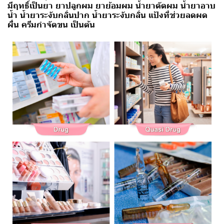
มีฤทธิ์เป็นยา ยาปลูกผม ยาย้อมผม น้ำยาดัดผม น้ำยาอาบ
น้ำ น้ำยาระงับกลิ่นปาก น้ำยาระงับกลิ่น แป้งที่ช่วยลดผด
ผื่น ครีมกำจัดขน เป็นต้น