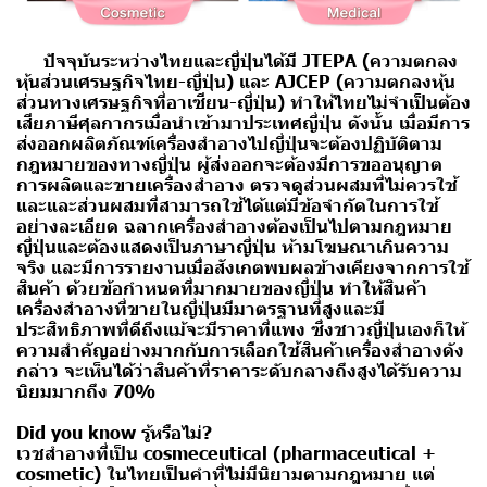
ปัจจุบันระหว่างไทยและญี่ปุ่นได้มี JTEPA (ความตกลง
หุ้นส่วนเศรษฐกิจไทย-ญี่ปุ่น) และ AJCEP (ความตกลงหุ้น
ส่วนทางเศรษฐกิจที่อาเซียน-ญี่ปุ่น) ทำให้ไทยไม่จำเป็นต้อง
เสียภาษีศุลกากรเมื่อนำเข้ามาประเทศญี่ปุ่น
ดังนั้น เมื่อมีการ
ส่งออกผลิตภัณฑ์เครื่องสำอางไปญี่ปุ่นจะต้องปฏิบัติตาม
กฎหมายของทางญี่ปุ่น ผู้ส่งออกจะต้องมีการขออนุญาต
การผลิตและขายเครื่องสำอาง ตรวจดูส่วนผสมที่ไม่ควรใช้
และและส่วนผสมที่สามารถใช้ได้แต่มีข้อจำกัดในการใช้
อย่างละเอียด ฉลากเครื่องสำอางต้องเป็นไปตามกฎหมาย
ญี่ปุ่นและต้องแสดงเป็นภาษาญี่ปุ่น ห้ามโฆษณาเกินความ
จริง และมีการรายงานเมื่อสังเกตพบผลข้างเคียงจากการใช้
สินค้า ด้วยข้อกำหนดที่มากมายของญี่ปุ่น ทำให้สินค้า
เครื่องสำอางที่ขายในญี่ปุ่นมีมาตรฐานที่สูงและมี
ประสิทธิภาพที่ดีถึงแม้จะมีราคาที่แพง ซึ่งชาวญี่ปุ่นเองก็ให้
ความสำคัญอย่างมากกับการเลือกใช้สินค้าเครื่องสำอางดัง
กล่าว จะเห็นได้ว่าสินค้าที่ราคาระดับกลางถึงสูงได้รับความ
นิยมมากถึง 70%
Did you know รู้หรือไม่?
เวชสำอางที่เป็น cosmeceutical (pharmaceutical +
cosmetic) ในไทยเป็นคำที่ไม่มีนิยามตามกฎหมาย แต่