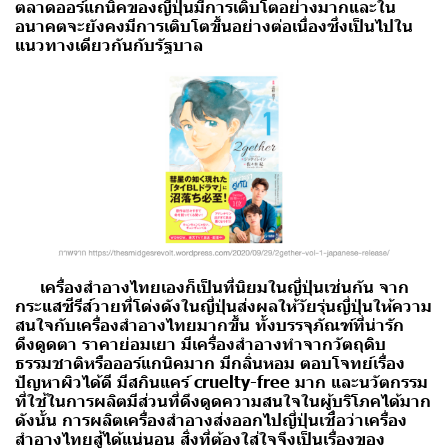
ตลาดออร์แกนิคของญี่ปุ่นมีการเติบโตอย่างมากและใน
อนาคตจะยังคงมีการเติบโตขึ้นอย่างต่อเนื่องซึ่งเป็นไปใน
แนวทางเดียวกันกับรัฐบาล
เครื่องสำอางไทยเองก็เป็นที่นิยมในญี่ปุ่นเช่นกัน
จาก
กระแสซีรีส์วายที่โด่งดังในญี่ปุ่นส่งผลให้วัยรุ่นญี่ปุ่นให้ความ
สนใจกับเครื่องสำอางไทยมากขึ้น
ทั้งบรรจุภัณฑ์ที่น่ารัก
ดึงดูดตา ราคาย่อมเยา มีเครื่องสําอางทําจากวัตถุดิบ
ธรรมชาติหรือออร์แกนิคมาก มีกลิ่นหอม ตอบโจทย์เรื่อง
ปัญหาผิวได้ดี มีสกินแคร์ cruelty-free มาก และนวัตกรรม
ที่ใช้ในการผลิตมีส่วนที่ดึงดูดความสนใจในผู้บริโภคได้มาก
ดังนั้น การผลิตเครื่องสำอางส่งออกไปญี่ปุ่นเชื่อว่าเครื่อง
สำอางไทยสู้ได้แน่นอน สิ่งที่ต้องใส่ใจจึงเป็นเรื่องของ