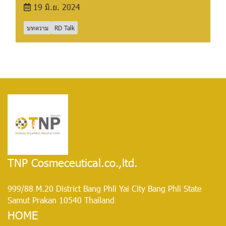
19 มิ.ย. 2024
บทความ
RD Talk
TNP Cosmeceutical.co.,ltd.
999/88 M.20 District Bang Phli Yai City Bang Phli State
Samut Prakan 10540 Thailand
HOME