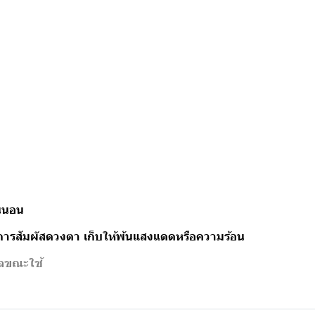
อนนอน
งการสัมผัสดวงตา เก็บให้พ้นแสงแดดหรือความร้อน
คลขณะใช้