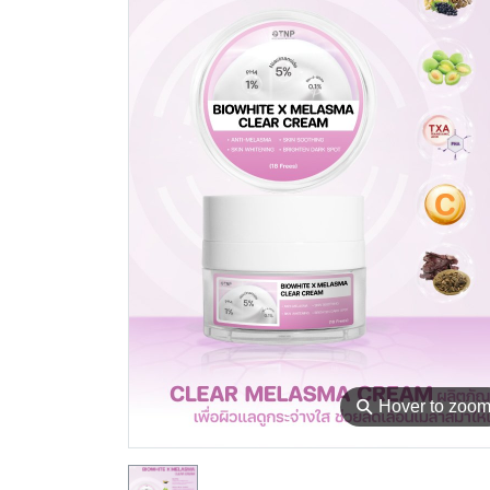
⚲
Hover to zoo