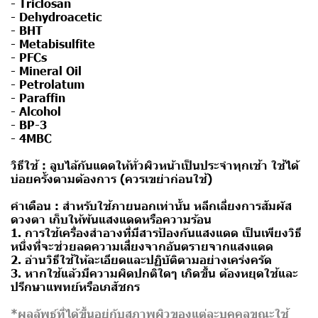
- Triclosan
- Dehydroacetic
- BHT
- Metabisulfite
- PFCs
- Mineral Oil
- Petrolatum
- Paraffin
- Alcohol
- BP-3
- 4MBC
วิธีใช้ :
ลูบไล้กันแดดให้ทั่วผิวหน้าเป็นประจำทุกเช้า ใช้ได้
บ่อยครั้งตามต้องการ (ควรเขย่าก่อนใช้)
คำเตือน :
สำหรับใช้ภายนอกเท่านั้น หลีกเลี่ยงการสัมผัส
ดวงตา เก็บให้พ้นแสงแดดหรือความร้อน
1. การใช้เครื่องสำอางที่มีสารป้องกันแสงแดด เป็นเพียงวิธี
หนึ่งที่จะช่วยลดความเสี่ยงจากอันตรายจากแสงแดด
2. อ่านวิธีใช้ให้ละเอียดและปฏิบัติตามอย่างเคร่งครัด
3. หากใช้แล้วมีความผิดปกติใดๆ เกิดขึ้น ต้องหยุดใช้และ
ปรึกษาแพทย์หรือเภสัชกร
*ผลลัพธ์ที่ได้ขึ้นอยู่กับสภาพผิวของแต่ละบุคคลขณะใช้