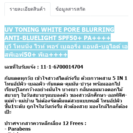
รายละเอียดสินค้า
ข้อมูลสารสกัด
UV TONING WHITE PORE BLURRING
ANTI-BLUELIGHT SPF50+ PA++++
ยูวี โทนนิ่ง ไวท์ พอร์ เบลอริ่ง แอนติ-บลูไลต์ เอ
สพีเอฟ50+ พีเอ++++
เลขที่ใบรับแจ้ง :
11-1-6700014704
กันแดดทุกวัย เข้าใจสาวสไตล์เร่งรีบ ด้วยการผสาน 5 IN 1
โทนอัปผิว-เบลอผิว-กันแดด-คุมมัน-บำรุง พร้อมออกไป
เรียนรู้โลกกว้างอย่างมั่นใจ บางเบา กลิ่นหอมมวลดอกไม้
สบายๆ ในวันสบายๆแบบลงตัว ของสาวนักศึกษา-ออฟฟิศ-
แม่ค้า-แม่บ้าน ไม่ต้องจัดเต็มแต่สวยแบบพอดี โทนอัปผิว
ขึ้น1ระดับ ถูกใจในวันเร่งรีบ ผิวต้องสวย มองใกล้ไกลก็ต้อง
เป๊ะ
ปราศจากสารควรหลีกเลี่ยง 12 Frees :
- Parabens